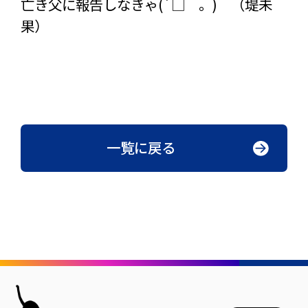
亡き父に報告しなきゃ(´□｀。) （堤未
果）
一覧に戻る