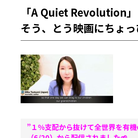
「A Quiet Revol
そう、とう映画にちょっ
”１%支配から抜けて全世界を有機
（6/20）から配信されました🌱