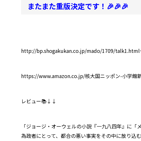
またまた重版決定です！🎉🎉🎉
http://bp.shogakukan.co.jp/mado/1709/
https://www.amazon.co.jp/核大国ニッポン-小学
レビュー📚↓↓
「ジョージ・オーウェルの小説『一九八四年』に「
為政者にとって、都合の悪い事実をその中に放り込