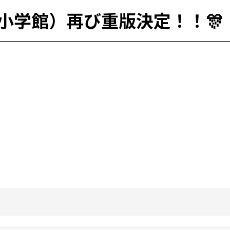
小学館）再び重版決定！！🎊
）