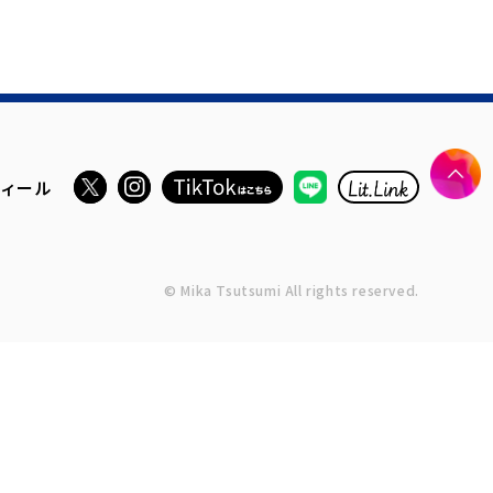
ィール
© Mika Tsutsumi All rights reserved.