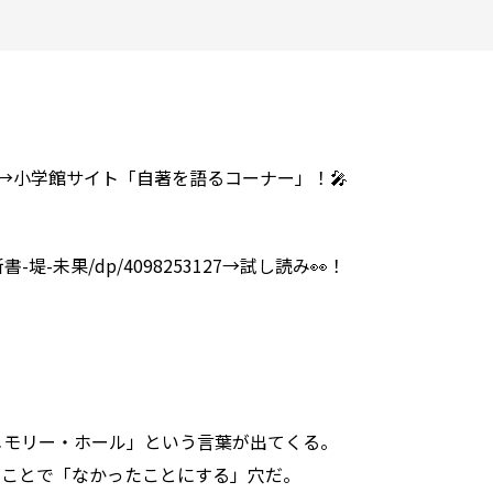
talk1.html→小学館サイト「自著を語るコーナー」！🎤
館新書-堤-未果/dp/4098253127→試し読み👀！
メモリー・ホール」という言葉が出てくる。
むことで「なかったことにする」穴だ。